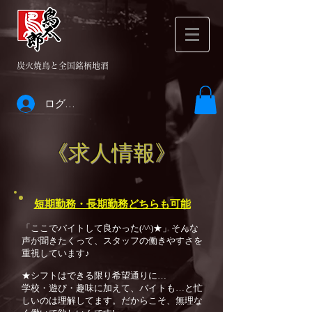
​炭火焼鳥と全国銘柄地酒
ログイン
《求人情報》
短期勤務・長期勤務どちらも可能
「ここでバイトして良かった(^^)★」そんな
声が聞きたくって、スタッフの働きやすさを
重視しています♪
★シフトはできる限り希望通りに…
学校・遊び・趣味に加えて、バイトも…と忙
しいのは理解してます。だからこそ、無理な