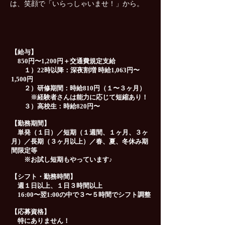
は、笑顔で「いらっしゃいませ！」から。
【給与】
850円〜1,200円＋交通費規定支給
１）22時以降：深夜割増 時給1,063円〜
1,500円
２）研修期間：時給810円（１〜３ヶ月）
※経験者さんは能力に応じて短縮あり！
３）高校生：時給820円〜
【勤務期間】
単発（１日）／短期（１週間、１ヶ月、３ヶ
月）／長期（３ヶ月以上）／春、夏、冬休み期
間限定等
※お試し短期もやっています♪
【シフト・勤務時間】
週１日以上、１日３時間以上
16:00〜翌1:00の中で３〜５時間でシフト調整
【応募資格】
特にありません！