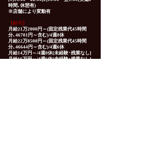
時間､休憩有)
※店舗により変動有
【給与】
月給21万2000円～(固定残業代45時間
分､46701円～含む)/4週8休
月給22万8500円～(固定残業代45時間
分､46644円～含む)/4週6休
月給14万円～/4週8休[未経験･残業なし]
月給16万円～/4週6休[未経験･残業なし]
※試用期間/1～3ヶ月(時給850円～)
※料理長･店長は月給30万円～
※経験者/試用期間中の月給制応相談
月給18万5000円～(固定残業代45時間
分､45600円～含む）
※試用期間･試用期間後の固定残業代超
過分は全て別途支給
※3月より半期ごとの人事評価制度を導
入
​【待遇】
社会保険完備､交通費規定支給､随時昇
給有､まかない付､制服貸与､車通可(無料