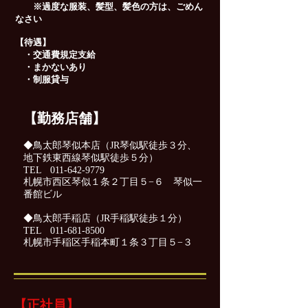
※過度な服装、髪型、髪色の方は、ごめん
なさい
【待遇】
・交通費規定支給
・まかないあり
・制服貸与
【勤務店舗】
◆鳥太郎琴似本店（JR琴似駅徒歩３分、
地下鉄東西線琴似駅徒歩５分）
TEL
011-642-9779
札幌市西区琴似１条２丁目５−６ 琴似一
番館ビル
◆鳥太郎手稲店（JR手稲駅徒歩１分）
TEL
011-681-8500
札幌市手稲区手稲本町１条３丁目５−３
【正社員】