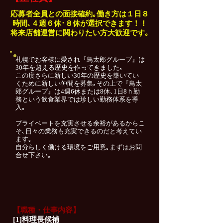
応募者全員との面接確約｡働き方は１日８
時間､４週６休･８休が選択できます！！
将来店舗運営に関わりたい方大歓迎です｡
札幌でお客様に愛され『鳥太郎グループ』は
30年を超える歴史を作ってきました｡
この度さらに新しい30年の歴史を築いてい
くために新しい仲間を募集｡その上で『鳥太
郎グループ』は4週6休または8休､1日8ｈ勤
務という飲食業界では珍しい勤務体系を導
入｡
プライベートを充実させる余裕があるからこ
そ､日々の業務も充実できるのだと考えてい
ます｡
自分らしく働ける環境をご用意｡まずはお問
合せ下さい｡
【職種・仕事内容】
[1]料理長候補