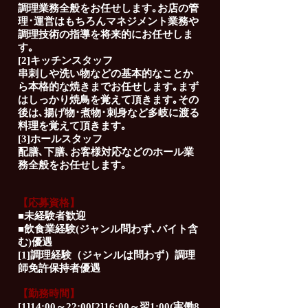
調理業務全般をお任せします｡お店の管
理･運営はもちろんマネジメント業務や
調理技術の指導を将来的にお任せしま
す｡
[2]キッチンスタッフ
串刺しや洗い物などの基本的なことか
ら本格的な焼きまでお任せします｡まず
はしっかり焼鳥を覚えて頂きます｡その
後は､揚げ物･煮物･刺身など多岐に渡る
料理を覚えて頂きます｡
[3]ホールスタッフ
配膳､下膳､お客様対応などのホール業
務全般をお任せします｡
【応募資格】
■未経験者歓迎
■飲食業経験(ジャンル問わず､バイト含
む)優遇
[1]調理経験（ジャンルは問わず）調理
師免許保持者優遇
【勤務時間】
[1]14:00～22:00[2]16:00～翌1:00(実働8