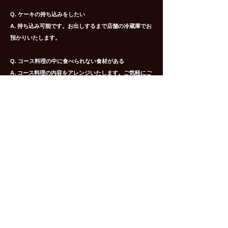
Q. ケーキの持ち込みをしたい
A. 持ち込み可能です。お出しするまで店舗の冷蔵庫でお
預かりいたします。
Q. コース料理の中に食べられない食材がある
A. コース料理の内容をアレンジいたします。ご気軽にご
利用店舗にお申し付けください。
Q. 各サイトから発行している食事券やクーポン券を通常
利用以外（宴会やテイクアウト等）で使いたい
A. 食事券やクーポン券は発行元が異なるため、利用規定
が共通ではない可能性があります。
ご利用店舗にご連絡
いただければその場で対応、確認いたします。
Q. メディアからの取材対応について
A. 上記の質問フォームから送っていただければ担当者か
らご連絡いたします （過去にテレビやラジオ、
雑誌等の
取材はお受けしてます）。