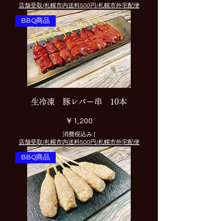
店舗受取/札幌市内送料500円/札幌市外宅配便
BBQ商品
生冷凍 豚レバー串 10本
価格
￥1,200
消費税込み
|
店舗受取/札幌市内送料500円/札幌市外宅配便
BBQ商品