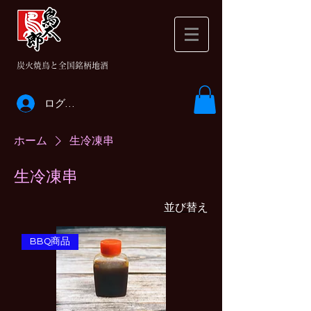
​炭火焼鳥と全国銘柄地酒
ログイン
ホーム
生冷凍串
生冷凍串
並び替え
BBQ商品