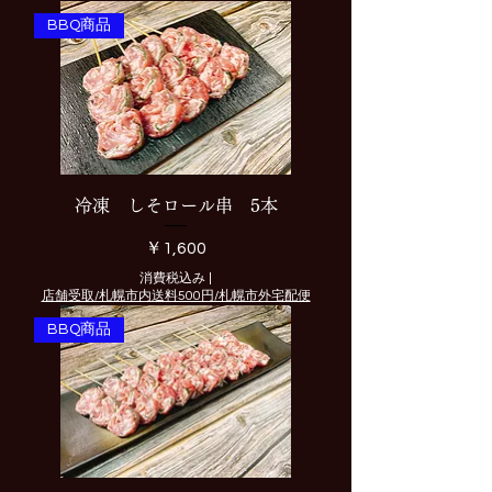
BBQ商品
冷凍 しそロール串 5本
価格
￥1,600
消費税込み
|
店舗受取/札幌市内送料500円/札幌市外宅配便
BBQ商品