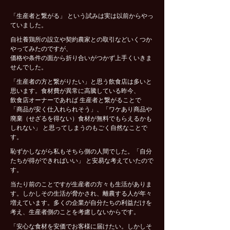
「生産者と繋がる」 という試みは実は以前からやっ
ていました。
自社養鶏所の設立や契約農家との取引などいくつか
やってみたのですが、
価格や条件の面から折り合いがつかず上手くいきま
せんでした。
「生産者の方と繋がりたい」と思う飲食店は多いと
思います。食材費が異常に高騰している昨今、
飲食店オーナーであれば 生産者と繋がることで
「商品が安く仕入れられそう」、「ワケあり商品や
廃棄（せざるを得ない）食材が無料でもらえるかも
しれない」 と思ってしまうのもごく自然なことで
す。
恥ずかしながら私もそちら側の人間でした。「自分
たちが得ができればいい」 と安易な考えていたので
す。
当たり前のことですが生産者の方々も生活がありま
す。しかしその生活が脅かされ、離農する人が年々
増えています。多くの企業が自分たちの利益だけを
考え、生産者側のことを考慮しないからです。
「安心な食材を安価でお客様に届けたい。しかしそ