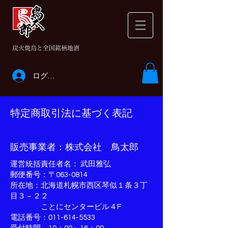
​炭火焼鳥と全国銘柄地酒
ログイン
特定商取引法に基づく表記
販売事業者：株式会社 鳥太郎
運営統括責任者名： 武田雅弘
郵便番号：〒063-0814
所在地：北海道札幌市西区琴似１条３丁
目３－２２
ことにセンタービル４F
電話番号：011-614-5533