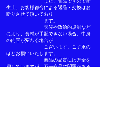
また、食品ですので衛
生上、お客様都合による返品・交換はお
断りさせて頂いており
ます。
天候や政治的規制など
により、食材が手配できない場合、中身
の内容が変わる場合が
ございます、ご了承の
ほどお願いいたします。
商品の品質には万全を
期していますが、万一商品に問題がある
場合には商品到着後3日
以内にご連絡くださ
い。送料当店負担にて良品と即交換させ
ていただきます。〉