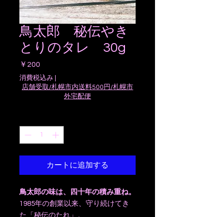
鳥太郎 秘伝やき
とりのタレ 30g
価
￥200
格
消費税込み
|
店舗受取/札幌市内送料500円/札幌市
外宅配便
数量
*
カートに追加する
鳥太郎の味は、四十年の積み重ね。
1985年の創業以来、守り続けてき
た「秘伝のたれ」。