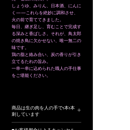
しょうゆ、みりん、日本酒、にんに
く——これらを絶妙に調和させ、
火の前で育ててきました。
毎日、継ぎ足し、育むことで完成す
る深みと香ばしさ。それが、鳥太郎
の焼き鳥に欠かせない、唯一無二の
味です。
鶏の脂と絡み合い、炭の香りが引き
立てるたれの旨み。
一串一串に込められた職人の手仕事
をご堪能ください。
商品は生の肉を人の手で1本1本
刺しています
お届の形状は1本1本冷凍した商品を注