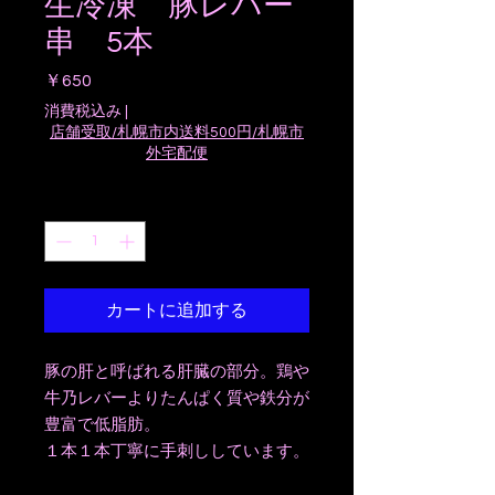
生冷凍 豚レバー
串 5本
価
￥650
格
消費税込み
|
店舗受取/札幌市内送料500円/札幌市
外宅配便
数量
*
カートに追加する
豚の肝と呼ばれる肝臓の部分。鶏や
牛乃レバーよりたんぱく質や鉄分が
豊富で低脂肪。
１本１本丁寧に手刺ししています。