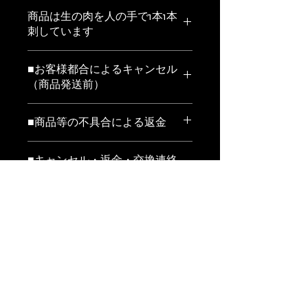
商品は生の肉を人の手で1本1本
刺しています
お届の形状は1本1本冷凍した商品を注
■お客様都合によるキャンセル
文数に応じて真空包装して冷凍発送し
（商品発送前）
ます
※当店ではお客様都合による交換、返
賞味期限
■商品等の不具合による返金
金は受け付けておりません。
冷凍で90日 解凍後は時間をおかずで
以下の条件にあてはまる場合、返金い
商品発送作業に取り掛かる前の場合
きるだけ早く調理してください
■キャンセル・返金・交換連絡
たします。
は、キャンセルをお受けいたします。
再解凍後は品質は保証できかねます
先
年末年始や繁忙期などの配送日指定の
対応条件
場合は、事前に発送準備に取り掛かる
電話番号
原材料
場合がございますので、キャンセルを
■返送先
011-614-5533
万が一ご注文の商品と違う商品が届い
お受けできない場合がございます。
原材料はコチラからご確認ください。
てしまった場合や、商品の破損、傷み
郵便番号
⇒ 原材料一覧
などの品質上の問題があった場合に
063-0811
返金額
は、商品到着後３日以内に011-614-
5533までご連絡下さい。その際の商
住所
お支払代金全額を返金いたします。※
品返送料は当店にて負担致します。
北海道札幌市西区琴似1条3丁目3‐
クレジットカード決済の場合は、当店