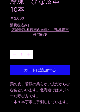
冷凍 ひな皮串
10本
価
￥2,000
格
消費税込み
|
店舗受取/札幌市内送料500円/札幌市
外宅配便
数量
*
カートに追加する
鶏の皮、若鶏の柔らかい皮だからひ
な皮といいます。北海道ではメジャ
ーな呼び方です。
１本１本丁寧に手刺ししています。