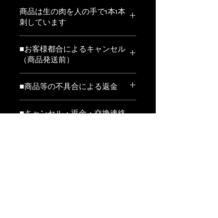
商品は生の肉を人の手で1本1本
刺しています
お届の形状は1本1本冷凍した商品を注
■お客様都合によるキャンセル
文数に応じて真空包装して冷凍発送し
（商品発送前）
ます
※当店ではお客様都合による交換、返
賞味期限
■商品等の不具合による返金
金は受け付けておりません。
冷凍で90日 解凍後は時間をおかずで
以下の条件にあてはまる場合、返金い
商品発送作業に取り掛かる前の場合
きるだけ早く調理してください
■キャンセル・返金・交換連絡
たします。
は、キャンセルをお受けいたします。
再解凍後は品質は保証できかねます
先
年末年始や繁忙期などの配送日指定の
対応条件
場合は、事前に発送準備に取り掛かる
電話番号
原材料
場合がございますので、キャンセルを
■返送先
011-614-5533
万が一ご注文の商品と違う商品が届い
お受けできない場合がございます。
原材料はコチラからご確認ください。
てしまった場合や、商品の破損、傷み
郵便番号
⇒ 原材料一覧
などの品質上の問題があった場合に
063-0811
返金額
は、商品到着後３日以内に011-614-
5533までご連絡下さい。その際の商
住所
お支払代金全額を返金いたします。※
品返送料は当店にて負担致します。
北海道札幌市西区琴似1条3丁目3‐
クレジットカード決済の場合は、当店