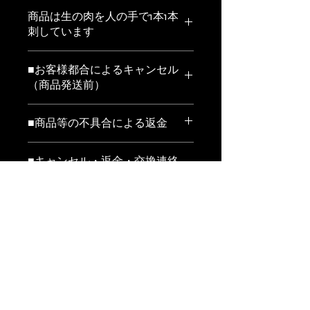
商品は生の肉を人の手で1本1本
刺しています
お届の形状は1本1本冷凍した商品を注
■お客様都合によるキャンセル
文数に応じて真空包装して冷凍発送し
（商品発送前）
ます
※当店ではお客様都合による交換、返
賞味期限
■商品等の不具合による返金
金は受け付けておりません。
冷凍で90日 解凍後は時間をおかずで
以下の条件にあてはまる場合、返金い
商品発送作業に取り掛かる前の場合
きるだけ早く調理してください
■キャンセル・返金・交換連絡
たします。
は、キャンセルをお受けいたします。
再解凍後は品質は保証できかねます
先
年末年始や繁忙期などの配送日指定の
対応条件
場合は、事前に発送準備に取り掛かる
電話番号
原材料
場合がございますので、キャンセルを
■返送先
011-614-5533
万が一ご注文の商品と違う商品が届い
お受けできない場合がございます。
原材料はコチラからご確認ください。
てしまった場合や、商品の破損、傷み
郵便番号
⇒ 原材料一覧
などの品質上の問題があった場合に
063-0811
返金額
は、商品到着後３日以内に011-614-
5533までご連絡下さい。その際の商
住所
お支払代金全額を返金いたします。※
品返送料は当店にて負担致します。
北海道札幌市西区琴似1条3丁目3‐
クレジットカード決済の場合は、当店