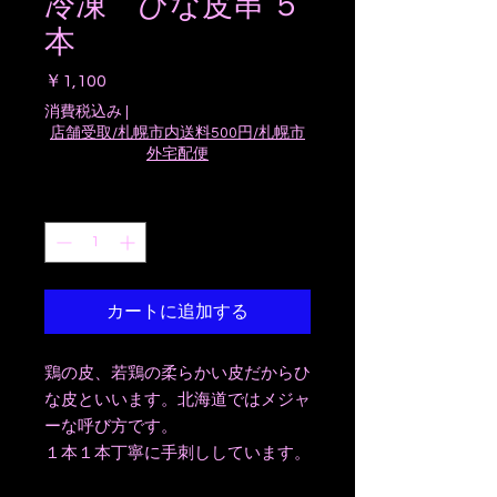
冷凍 ひな皮串 ５
本
価
￥1,100
格
消費税込み
|
店舗受取/札幌市内送料500円/札幌市
外宅配便
数量
*
カートに追加する
鶏の皮、若鶏の柔らかい皮だからひ
な皮といいます。北海道ではメジャ
ーな呼び方です。
１本１本丁寧に手刺ししています。