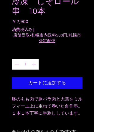
冷凍 しそロール
串 10本
価
￥2,900
格
消費税込み
|
店舗受取/札幌市内送料500円/札幌市
外宅配便
数量
*
カートに追加する
豚のもも肉で豚バラ肉と大葉をミル
フィーユ上に重ねて巻いた創作串。
１本１本丁寧に手刺ししています。
商品は生の肉を人の手で1本1本