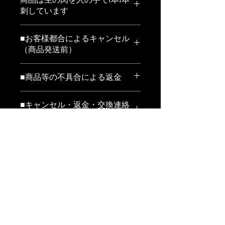
刺しています
お届の形状は1本1本冷凍した商品を注
■お客様都合によるキャンセル
文数に応じて真空包装して冷凍発送し
（商品発送前）
ます
※当店ではお客様都合による交換、返
賞味期限
■商品等の不具合による返金
金は受け付けておりません。
冷凍で90日 解凍後は時間をおかずで
以下の条件にあてはまる場合、返金い
商品発送作業に取り掛かる前の場合
きるだけ早く調理してください
■キャンセル・返金・交換連絡
たします。
は、キャンセルをお受けいたします。
再解凍後は品質は保証できかねます
先
年末年始や繁忙期などの配送日指定の
対応条件
場合は、事前に発送準備に取り掛かる
電話番号
原材料
場合がございますので、キャンセルを
■返送先
011-614-5533
万が一ご注文の商品と違う商品が届い
お受けできない場合がございます。
原材料はコチラからご確認ください。
てしまった場合や、商品の破損、傷み
郵便番号
⇒ 原材料一覧
などの品質上の問題があった場合に
063-0811
返金額
は、商品到着後３日以内に011-614-
5533までご連絡下さい。その際の商
住所
お支払代金全額を返金いたします。※
品返送料は当店にて負担致します。
北海道札幌市西区琴似1条3丁目3‐
クレジットカード決済の場合は、当店
22 ことにセンタービル４F
にて請求の取り消しをいたします。詳
尚、不具合・不良商品につきまして